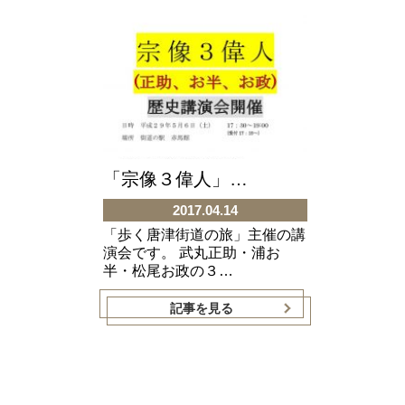
「宗像３偉人」…
2017.04.14
「歩く唐津街道の旅」主催の講
演会です。 武丸正助・浦お
半・松尾お政の３…
記事を見る