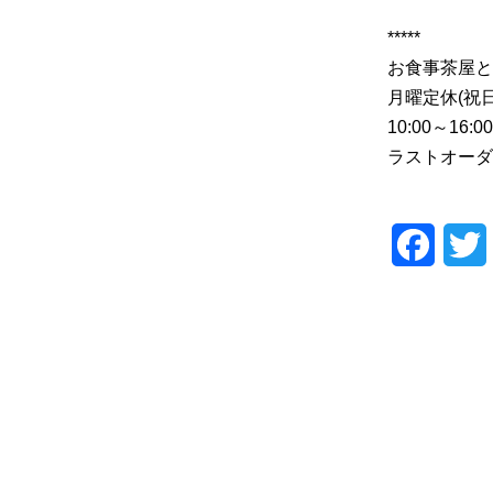
*****
お食事茶屋と
月曜定休(祝
10:00～16:00
ラストオーダー
F
a
c
i
e
t
b
t
o
o
r
k