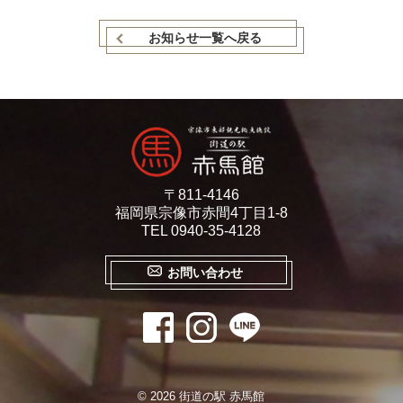
e
t
お知らせ一覧へ戻る
b
t
o
e
o
r
k
〒811-4146
福岡県宗像市赤間4丁目1-8
TEL 0940-35-4128
お問い合わせ
© 2026 街道の駅 赤馬館