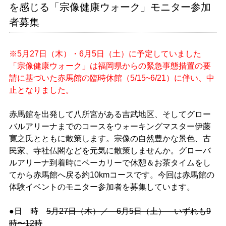
を感じる「宗像健康ウォーク」モニター参加
者募集
※5月27日（木）・6月5日（土）に予定していました
「宗像健康ウォーク」は福岡県からの緊急事態措置の要
請に基づいた赤馬館の臨時休館（5/15~6/21）に伴い、中
止となりました。
赤馬館を出発して八所宮がある吉武地区、そしてグロー
バルアリーナまでのコースをウォーキングマスター伊藤
寛之氏とともに散策します。宗像の自然豊かな景色、古
民家、寺社仏閣などを元気に散策しませんか。グローバ
ルアリーナ到着時にベーカリーで休憩＆お茶タイムをし
てから赤馬館へ戻る約10kmコースです。今回は赤馬館の
体験イベントのモニター参加者を募集しています。
●日 時
5月27日（木）
／ 6月5日（土） いずれも9
時〜12時