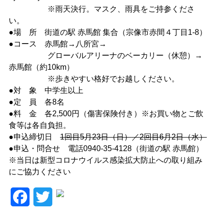
※雨天決行。マスク、雨具をご持参くださ
い。
●場 所 街道の駅 赤馬館 集合（宗像市赤間４丁目1-8）
●コース 赤馬館→八所宮→
グローバルアリーナのベーカリー（休憩）→
赤馬館（約10km）
※歩きやすい格好でお越しください。
●対 象 中学生以上
●定 員 各8名
●料 金 各2,500円（傷害保険付き）※お買い物とご飲
食等は各自負担。
●申込締切日
1回目5月23日（日）
／2回目6月2日（水）
●申込・問合せ 電話0940-35-4128（街道の駅 赤馬館）
※当日は新型コロナウイルス感染拡大防止への取り組み
にご協力ください
F
T
a
w
c
i